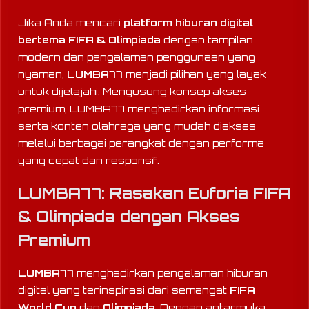
Jika Anda mencari
platform hiburan digital
bertema FIFA & Olimpiada
dengan tampilan
modern dan pengalaman penggunaan yang
nyaman,
LUMBA77
menjadi pilihan yang layak
untuk dijelajahi. Mengusung konsep akses
premium, LUMBA77 menghadirkan informasi
serta konten olahraga yang mudah diakses
melalui berbagai perangkat dengan performa
yang cepat dan responsif.
LUMBA77: Rasakan Euforia FIFA
& Olimpiada dengan Akses
Premium
LUMBA77
menghadirkan pengalaman hiburan
digital yang terinspirasi dari semangat
FIFA
World Cup
dan
Olimpiada
. Dengan antarmuka