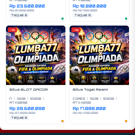
RTX5060
RTX5060
Rp 23.600.000
Rp 18.800.000
Rp 21.399.000
Rp 19.799.000
Terjual 6
Terjual 5
-1%
-1%
Situs SLOT GACOR
Situs Togel Resmi
I7
|
16GB
|
512GB
|
CORE5
|
16GB
|
512GB
|
RTX5050
RTX4050
Rp 28.600.080
Rp 17.888.000
Rp 27.999.000
Rp 18.499.000
Terjual 6