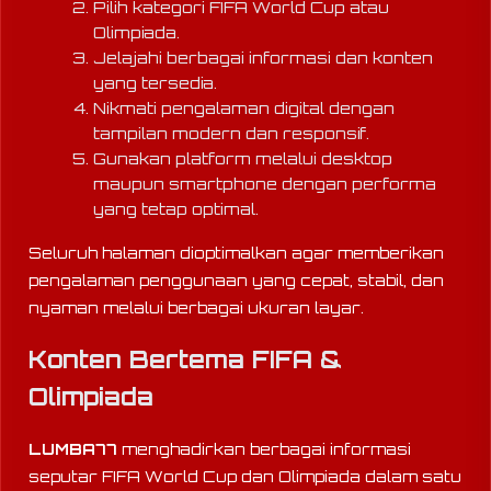
Pilih kategori FIFA World Cup atau
Olimpiada.
Jelajahi berbagai informasi dan konten
yang tersedia.
Nikmati pengalaman digital dengan
tampilan modern dan responsif.
Gunakan platform melalui desktop
maupun smartphone dengan performa
yang tetap optimal.
Seluruh halaman dioptimalkan agar memberikan
pengalaman penggunaan yang cepat, stabil, dan
nyaman melalui berbagai ukuran layar.
Konten Bertema FIFA &
Olimpiada
LUMBA77
menghadirkan berbagai informasi
seputar FIFA World Cup dan Olimpiada dalam satu