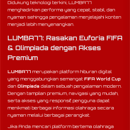
Didukung teknologi terkini, LUMBA77
menghadirkan performa yang cepat, stabil, dan
nyaman sehingga pengalaman menjelajahi konten
menjadi lebih menyenangkan.
LUMBA77: Rasakan Euforia FIFA
& Olimpiada dengan Akses
Premium
LUMBA77
merupakan platform hiburan digital
yang menggabungkan semangat
FIFA World Cup
dan
Olimpiada
dalam sebuah pengalaman modern.
Dengan tampilan premium, navigasi yang mudah,
serta akses yang responsif, pengguna dapat
menikmati berbagai informasi olahraga secara
nyaman melalui berbagai perangkat.
Jika Anda mencari platform bertema olahraga