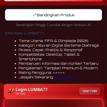
Bandingkan Produk
Bandingkan hingga 5 produk dengan bantuan AI
Informasi LUMBA77:
Tema Utama: FIFA & Olimpiada 2026
Kategori: Hiburan Digital Bertema Olahraga
Akses: Cepat, Praktis & Responsif
Kompatibilitas: Desktop, Tablet &
Smartphone
Pembaruan: Informasi dan Konten Terbaru
Pengalaman: Tampilan Premium & Modern
Rating Pengguna: ⭐⭐⭐⭐⭐
Jelajahi Sekarang:
Klik Disini
Login LUMBA77
DAFTAR
Verified