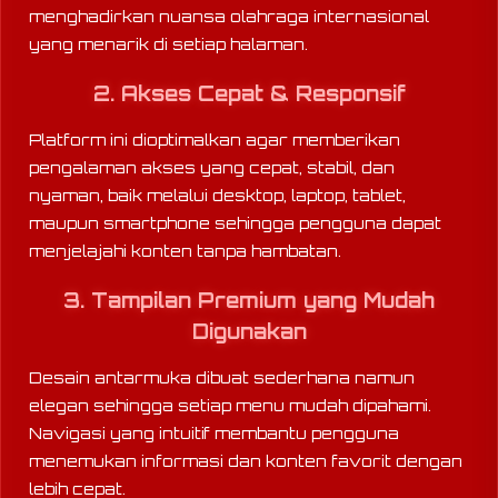
menghadirkan nuansa olahraga internasional
yang menarik di setiap halaman.
2. Akses Cepat & Responsif
Platform ini dioptimalkan agar memberikan
pengalaman akses yang cepat, stabil, dan
nyaman, baik melalui desktop, laptop, tablet,
maupun smartphone sehingga pengguna dapat
menjelajahi konten tanpa hambatan.
3. Tampilan Premium yang Mudah
Digunakan
Desain antarmuka dibuat sederhana namun
elegan sehingga setiap menu mudah dipahami.
Navigasi yang intuitif membantu pengguna
menemukan informasi dan konten favorit dengan
lebih cepat.