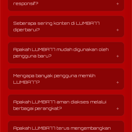
responsif?
memudahkan pengguna menemukan berbagai
informasi olahraga.
Tentu. Antarmuka LUMBA77 dirancang
responsif sehingga seluruh menu dan konten
Seberapa sering konten di LUMBA77
tetap tampil optimal pada desktop, laptop,
diperbarui?
tablet, maupun smartphone.
Informasi dan konten olahraga diperbarui
secara berkala agar pengguna selalu
Apakah LUMBA77 mudah digunakan oleh
memperoleh referensi terbaru mengenai FIFA
pengguna baru?
World Cup dan Olimpiada.
Ya. Navigasi yang sederhana dan tampilan
yang intuitif membuat pengguna baru dapat
Mengapa banyak pengguna memilih
langsung memahami cara menjelajahi platform
LUMBA77?
tanpa kesulitan.
Karena LUMBA77 menawarkan kombinasi
desain premium, performa yang cepat,
Apakah LUMBA77 aman diakses melalui
pembaruan informasi secara konsisten, serta
berbagai perangkat?
pengalaman digital bertema FIFA World Cup
dan Olimpiada yang nyaman digunakan setiap
Ya. Platform dikembangkan menggunakan
hari.
teknologi modern sehingga memberikan
Apakah LUMBA77 terus mengembangkan
pengalaman akses yang stabil, responsif, dan