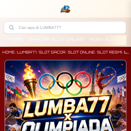
HOME
BANDAR SLOT ONLINE
AGEN SLOT GAC
HOME
/
LUMBA77
/
SLOT GACOR
/
SLOT ONLINE
/
SLOT RESMI
/
LUMBA77 # Rasakan Euforia FIFA & Olimpiada dengan Akses Premium