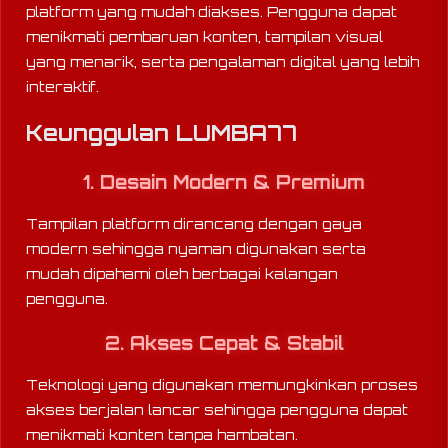
platform yang mudah diakses. Pengguna dapat
menikmati pembaruan konten, tampilan visual
yang menarik, serta pengalaman digital yang lebih
interaktif.
Keunggulan LUMBA77
1. Desain Modern & Premium
Tampilan platform dirancang dengan gaya
modern sehingga nyaman digunakan serta
mudah dipahami oleh berbagai kalangan
pengguna.
2. Akses Cepat & Stabil
Teknologi yang digunakan memungkinkan proses
akses berjalan lancar sehingga pengguna dapat
menikmati konten tanpa hambatan.